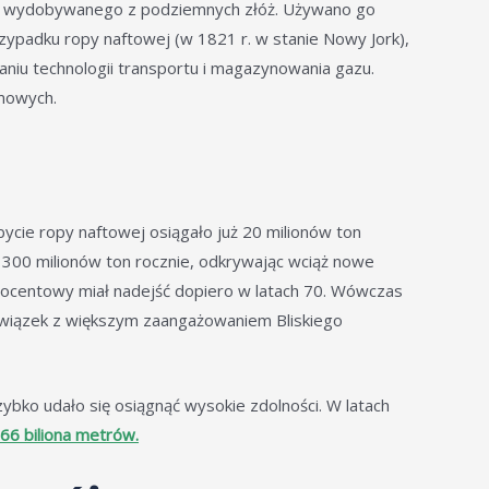
gazu wydobywanego z podziemnych złóż. Używano go
ypadku ropy naftowej (w 1821 r. w stanie Nowy Jork),
niu technologii transportu i magazynowania gazu.
mowych.
cie ropy naftowej osiągało już 20 milionów ton
 300 milionów ton rocznie, odkrywając wciąż nowe
 procentowy miał nadejść dopiero w latach 70. Wówczas
a związek z większym zaangażowaniem Bliskiego
ybko udało się osiągnąć wysokie zdolności. W latach
66 biliona metrów.