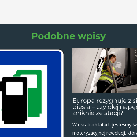
Podobne wpisy
Europa rezygnuje z s
diesla – czy olej na
zniknie ze stacji?
W ostatnich latach jesteśmy ś
motoryzacyjnej rewolucji, któ