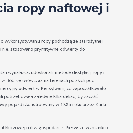
ia ropy naftowej i
i o wykorzystywaniu ropy pochodzą ze starożytnej
eku n.e. stosowano prymitywne odwierty do
a i wynalazca, udoskonalił metodę destylacji ropy i
j w Bóbrce (wówczas na terenach polskich pod
mercyjny odwiert w Pensylwanii, co zapoczątkowało
i potrzebowała zaledwie kilka dekad, by zacząć
owy pojazd skonstruowany w 1885 roku przez Karla
wał kluczowej roli w gospodarce. Pierwsze wzmianki o