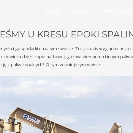
HOME
O NAS
HURT PALI
TEŚMY U KRESU EPOKI SPALI
mysłu i gospodarki na całym świecie. To, jak dziś wygląda nasz
a człowieka dzięki ropie naftowej, gazowi ziemnemu i innym paliwom
ję z paliw kopalnych? O tym w niniejszym wpisie.