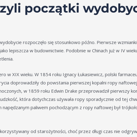
czyli początki wydobyc
e wydobycie rozpoczęło się stosunkowo późno. Pierwsze wzmiank
i jako lepiszcza w budownictwie. Podobnie w Chinach już w IV wi
tlenia.
ro w XIX wieku. W 1854 roku Ignacy Łukasiewicz, polski farmaceut
rycia doprowadziły do powstania pierwszej kopalni ropy naftowe
noczonych, w 1859 roku Edwin Drake przeprowadził pierwszy ko
dzkość, która dotychczas używała ropy sporadycznie od tej chwil
m napędzanym paliwem pochodzącym z ropy naftowej był trójkoł
ykorzystywany od starożytności, choć przez długi czas nie odgry