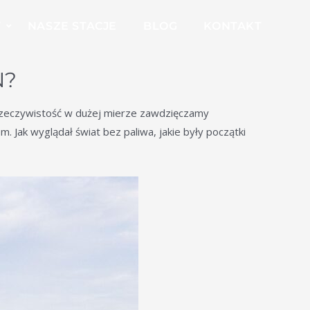
W
NASZE STACJE
BLOG
KONTAKT
N?
a rzeczywistość w dużej mierze zawdzięczamy
. Jak wyglądał świat bez paliwa, jakie były początki