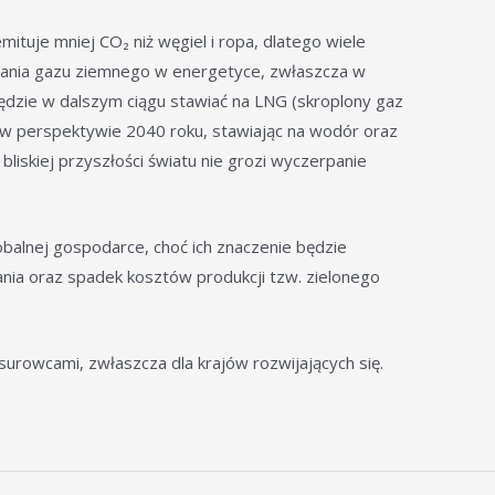
ituje mniej CO₂ niż węgiel i ropa, dlatego wiele
stania gazu ziemnego w energetyce, zwłaszcza w
 będzie w dalszym ciągu stawiać na LNG (skroplony gaz
zu w perspektywie 2040 roku, stawiając na wodór oraz
liskiej przyszłości światu nie grozi wyczerpanie
balnej gospodarce, choć ich znaczenie będzie
ania oraz spadek kosztów produkcji tzw. zielonego
urowcami, zwłaszcza dla krajów rozwijających się.