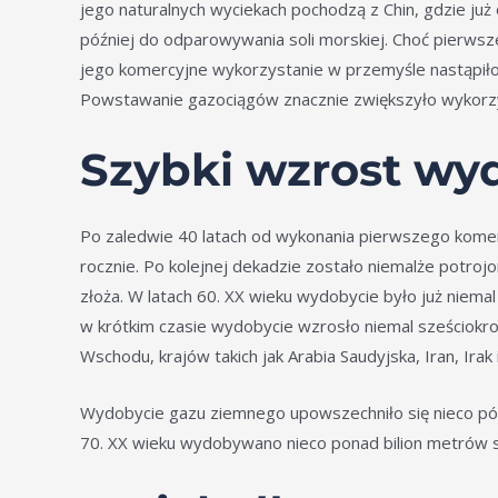
jego naturalnych wyciekach pochodzą z Chin, gdzie j
później do odparowywania soli morskiej. Choć pierwsz
jego komercyjne wykorzystanie w przemyśle nastąpiło 
Powstawanie gazociągów znacznie zwiększyło wykorz
Szybki wzrost wyd
Po zaledwie 40 latach od wykonania pierwszego komerc
rocznie. Po kolejnej dekadzie zostało niemalże potro
złoża. W latach 60. XX wieku wydobycie było już niema
w krótkim czasie wydobycie wzrosło niemal sześciokrot
Wschodu, krajów takich jak Arabia Saudyjska, Iran, Ira
Wydobycie gazu ziemnego upowszechniło się nieco późni
70. XX wieku wydobywano nieco ponad bilion metrów s