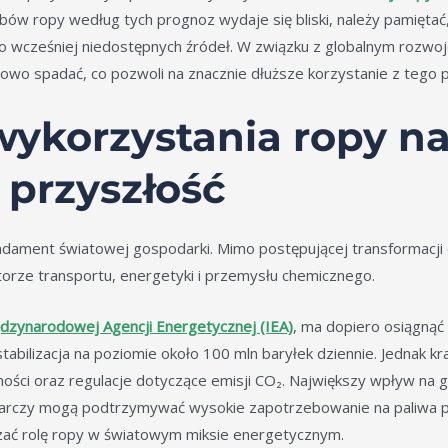
bów ropy według tych prognoz wydaje się bliski, należy pamiętać
do wcześniej niedostępnych źródeł. W związku z globalnym rozwoj
wo spadać, co pozwoli na znacznie dłuższe korzystanie z tego p
ykorzystania ropy na
 przyszłość
ndament światowej gospodarki. Mimo postępującej transformacji e
torze transportu, energetyki i przemysłu chemicznego.
dzynarodowej Agencji Energetycznej (IEA)
, ma dopiero osiągnąć
stabilizacja na poziomie około 100 mln baryłek dziennie. Jednak k
ości oraz regulacje dotyczące emisji CO₂. Największy wpływ na gl
odarczy mogą podtrzymywać wysokie zapotrzebowanie na paliwa p
czać rolę ropy w światowym miksie energetycznym.