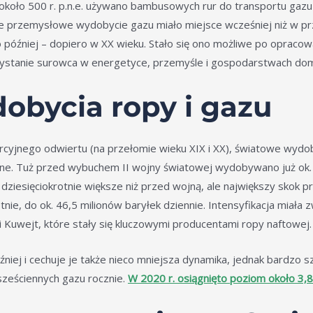
uż około 500 r. p.n.e. używano bambusowych rur do transportu 
e przemysłowe wydobycie gazu miało miejsce wcześniej niż w prz
później – dopiero w XX wieku. Stało się ono możliwe po opracowa
ystanie surowca w energetyce, przemyśle i gospodarstwach do
obycia ropy i gazu
yjnego odwiertu (na przełomie wieku XIX i XX), światowe wydoby
jone. Tuż przed wybuchem II wojny światowej wydobywano już ok.
l dziesięciokrotnie większe niż przed wojną, ale największy skok
nie, do ok. 46,5 milionów baryłek dziennie. Intensyfikacja miał
k i Kuwejt, które stały się kluczowymi producentami ropy naftowej.
ej i cechuje je także nieco mniejsza dynamika, jednak bardzo sz
ześciennych gazu rocznie.
W 2020 r. osiągnięto poziom około 3,8