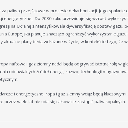
a paliwo przejściowe w procesie dekarbonizacji. Jego spalanie em
cji energetycznej. Do 2030 roku przewiduje się wzrost wykorzy
 agresji na Ukrainę zintensyfikowała dywersyfikację dostaw gazu,
y, Unia Europejska planuje znacząco ograniczyć wykorzystanie ga
y aktualne plany będą wdrażane w życie, w kontekście tego, że w b
opa naftowa i gaz ziemny nadal będą odgrywać istotną rolę w glo
enia odnawialnych źródeł energii, rozwój technologii magazynow
etycznym.
arcze i energetyczne, ropa i gaz ziemny wciąż będą kluczowymi s
przez wiele lat nie uda się całkowicie zastąpić paliw kopalnych.