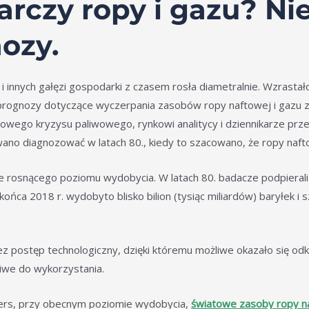
arczy ropy i gazu? Ni
ozy.
i innych gałęzi gospodarki z czasem rosła diametralnie. Wzrasta
 prognozy dotyczące wyczerpania zasobów ropy naftowej i gazu 
owego kryzysu paliwowego, rynkowi analitycy i dziennikarze prz
wano diagnozować w latach 80., kiedy to szacowano, że ropy naft
e rosnącego poziomu wydobycia. W latach 80. badacze podpierali 
ńca 2018 r. wydobyto blisko bilion (tysiąc miliardów) baryłek i 
z postęp technologiczny, dzięki któremu możliwe okazało się odk
liwe do wykorzystania.
ers, przy obecnym poziomie wydobycia,
światowe zasoby ropy n