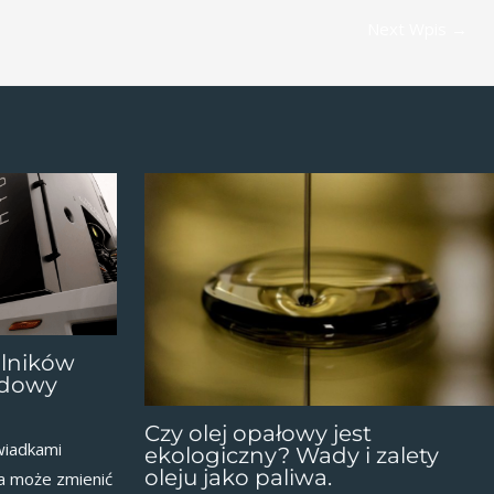
Next Wpis
→
ilników
pędowy
Czy olej opałowy jest
wiadkami
ekologiczny? Wady i zalety
oleju jako paliwa.
ra może zmienić