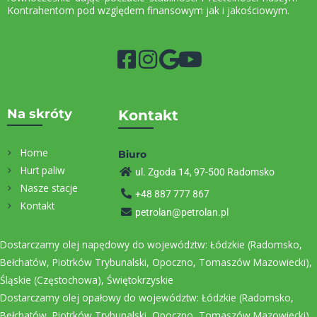
Kontrahentom pod względem finansowym jak i jakościowym.
Na skróty
Kontakt
Home
Biuro
Hurt paliw
ul. Zgoda 14, 97-500 Radomsko
Nasze stacje
+48 887 777 867
Kontakt
petrolan@petrolan.pl
Dostarczamy olej napędowy do województw:
Łódzkie
(Radomsko,
Bełchatów
, Piotrków Trybunalski, Opoczno,
Tomaszów Mazowiecki
),
Śląskie
(
Częstochowa
),
Świętokrzyskie
Dostarczamy olej opałowy do województw:
Łódzkie
(Radomsko,
Bełchatów, Piotrków Trybunalski, Opoczno, Tomaszów Mazowiecki),