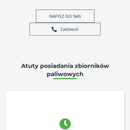
NAPISZ DO NAS
Zadzwoń
Atuty posiadania zbiorników
paliwowych
Każdy wie, że „czas to pieniądz”. Nie musisz już